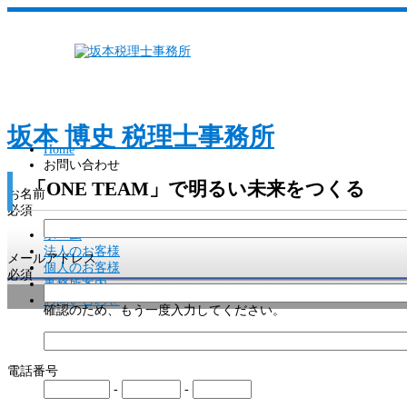
坂本 博史 税理士事務所
Home
お問い合わせ
「ONE TEAM」で明るい未来をつくる
お名前
必須
ホーム
法人のお客様
メールアドレス
個人のお客様
必須
事務所案内
お問い合わせ
確認のため、もう一度入力してください。
電話番号
-
-